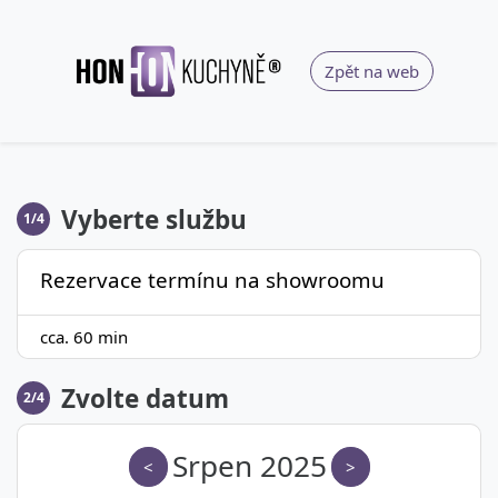
Zpět na web
Vyberte službu
1/4
Rezervace termínu na showroomu
cca. 60 min
Zvolte datum
2/4
Srpen 2025
<
>